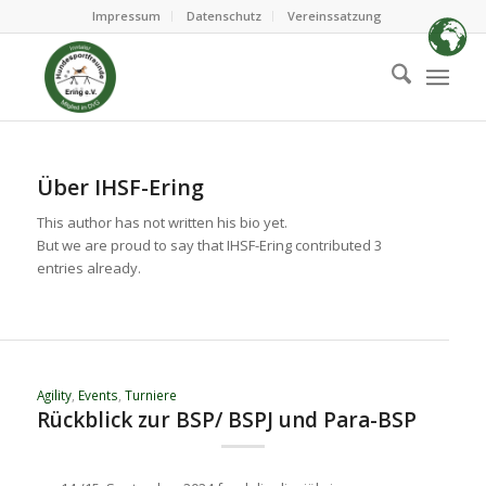
Impressum
Datenschutz
Vereinssatzung
Über
IHSF-Ering
This author has not written his bio yet.
But we are proud to say that
IHSF-Ering
contributed 3
entries already.
Agility
,
Events
,
Turniere
Rückblick zur BSP/ BSPJ und Para-BSP