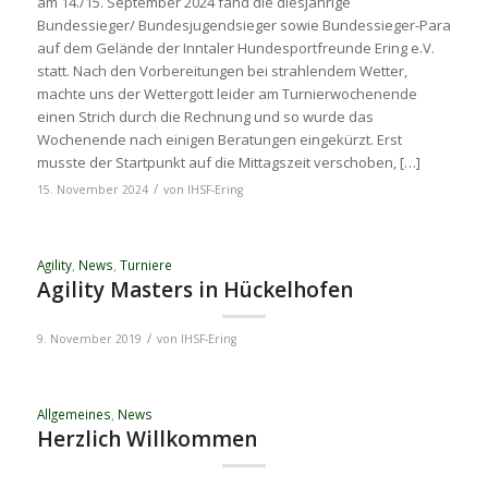
am 14./15. September 2024 fand die diesjährige
Bundessieger/ Bundesjugendsieger sowie Bundessieger-Para
auf dem Gelände der Inntaler Hundesportfreunde Ering e.V.
statt. Nach den Vorbereitungen bei strahlendem Wetter,
machte uns der Wettergott leider am Turnierwochenende
einen Strich durch die Rechnung und so wurde das
Wochenende nach einigen Beratungen eingekürzt. Erst
musste der Startpunkt auf die Mittagszeit verschoben, […]
/
15. November 2024
von
IHSF-Ering
Agility
,
News
,
Turniere
Agility Masters in Hückelhofen
/
9. November 2019
von
IHSF-Ering
Allgemeines
,
News
Herzlich Willkommen