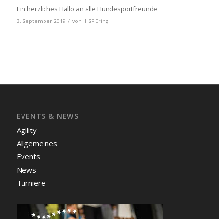
Ein herzliches Hallo an alle Hundesportfreunde
/
3. September 2019
von
IHSF-Ering
EVENTS & NEWS
Agility
Allgemeines
Events
News
Turniere