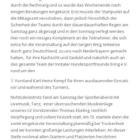
durch die Rechnung und so wurde das Wochenende nach
einigen Beratungen eingekürzt. Erst musste der Startpunkt auf
die Mittagszeit verschoben, dann jedoch hinsichtlich der
Sicherheit der Teams durch den dauerdauerhaften Regen am
Samstag ganz abgesagt und in den Sonntag verlegt werden.
Hier noch ein riesiges Kompliment an die Teilnehmer, die sich
extra für die Veranstaltung auf den langen Weg, teilweise
durch ganz Deutschland, zu uns nach Niederbayern gemacht
hatten, für ihre Nachsicht und Geduld und natürlich auch an
das gesamte Team der Inntaler Hundesportfreunde Ering e.V.
rund um den
1. Vorstand Karl-Heinz Kempf für ihren ausdauernden Einsatz
vor und während des Turniers.
Nichtsdestotrotz fand am Samstag der Sportlerabend mit
Livemusik, Tanz, einer überraschenden Musikeinlage
unseres LV Vorsitzenden Thomas Ebeling, reichlich
Verpflegung und vollem Festzelt statt. Am 15. startete dann die
somit eingekürzte Veranstaltung planmäßig bei Trockenheit
und wir konnten großartige Leistungen miterleben. An dieser
Stelle nochmal allen Startern und Platzierten herzlichen