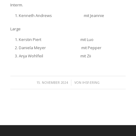
Interm.
Kenneth Andrews mit Jeannie
Large
Kerstin Piert mit Luo
Daniela Meyer mit Pepper
Anja Wohlfeil mit Zii
/
15. NOVEMBER 2024
VON
IHSF-ERING