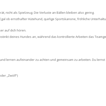
t, nicht als Spielzeug. Die Verluste an Bällen bleiben also gering.
Egal ob ernsthafter Hütehund, quirlige Sportskanone, fröhliche Unterhalt
er auf dich hören.
instinkt deines Hundes an, während das kontrollierte Arbeiten das Teamgef
und lernen aufeinander zu achten und gemeinsam zu arbeiten. Du lernst
oder „Zwölf“)